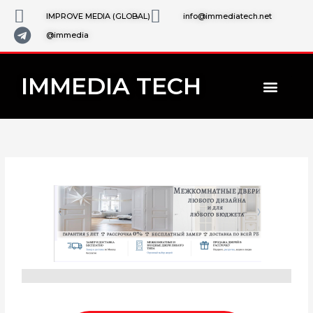
Skip
IMPROVE MEDIA (GLOBAL)
info@immediatech.net
to
@immedia
content
IMMEDIA TECH
AI ЛАБОРАТ