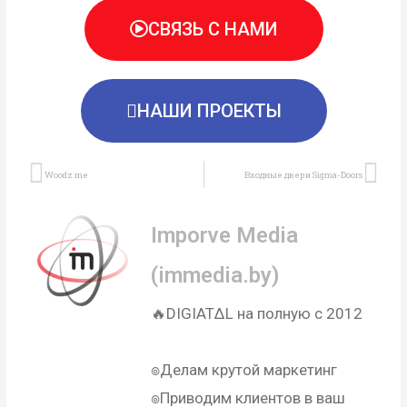
СВЯЗЬ С НАМИ
НАШИ ПРОЕКТЫ
Prev
Ne
Woodz.me
Входные двери Sigma-Doors
Imporve Media
(immedia.by)
🔥DIGIAT∆L на полную с 2012
⠀
๏Делам крутой маркетинг⠀
๏Приводим клиентов в ваш